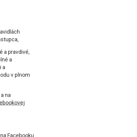
ravidlách
ástupca,
é a pravdivé,
plné a
i a
kodu v plnom
 a na
ebookovej
24 na Facebooku