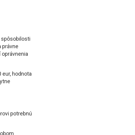
 spôsobilosti
a právne
 oprávnenia
 eur, hodnota
kytne
orovi potrebnú
ôsobom