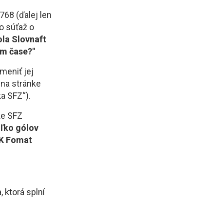
768 (ďalej len
o súťaž o
ola Slovnaft
om čase?"
zmeniť jej
 na stránke
a SFZ“).
ke SFZ
ľko gólov
ŠK Fomat
 ktorá splní