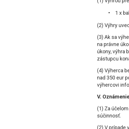
(1) Výhrou pr
1 x
ba
(2) Výhry uve
(3) Ak sa výh
na právne úk
úkony, výhra 
zástupcu kon
(4) Výherca b
nad 350 eur p
výhercovi inf
V. Oznámenie
(1) Za účelom
súčinnosť.
(2) V prípade