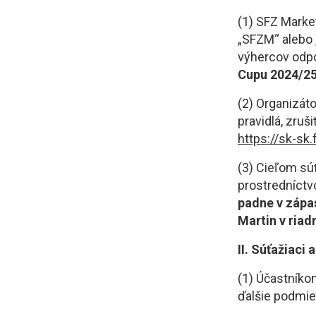
(1) SFZ Market
„SFZM“ alebo „
výhercov odp
Cupu 2024/25
(2) Organizáto
pravidlá, zruš
https://sk-sk
(3) Cieľom sú
prostredníctv
padne v zápa
Martin v ria
II. Súťažiaci
(1) Účastníko
ďalšie podmie