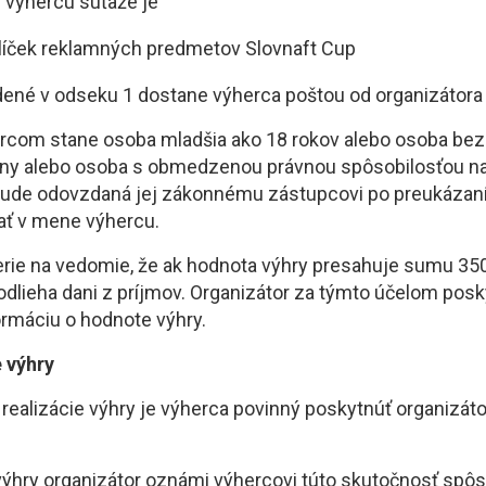
e výhercu súťaže je
líček reklamných predmetov Slovnaft Cup
dené v odseku 1 dostane výherca poštou od organizátora
ercom stane osoba mladšia ako 18 rokov alebo osoba bez
ony alebo osoba s obmedzenou právnou spôsobilosťou n
bude odovzdaná jej zákonnému zástupcovi po preukázaní
ať v mene výhercu.
erie na vedomie, že ak hodnota výhry presahuje sumu 350
odlieha dani z príjmov. Organizátor za týmto účelom pos
ormáciu o hodnote výhry.
 výhry
 realizácie výhry je výherca povinný poskytnúť organizát
 výhry organizátor oznámi výhercovi túto skutočnosť sp