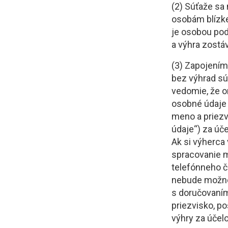
(2) Súťaže sa
osobám blízke
je osobou pod
a výhra zostáv
(3) Zapojením
bez výhrad sú
vedomie, že o
osobné údaje 
meno a priezvi
údaje“) za úč
Ak si výherca
spracovanie m
telefónneho č
nebude možné 
s doručovaním
priezvisko, po
výhry za účel