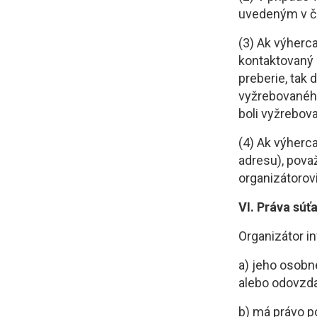
uvedeným v čl.
(3) Ak výherc
kontaktovaný 
preberie, tak 
vyžrebovaného
boli vyžrebova
(4) Ak výherc
adresu), pova
organizátorovi
VI. Práva súť
Organizátor i
a) jeho osobn
alebo odovzda
b) má právo p