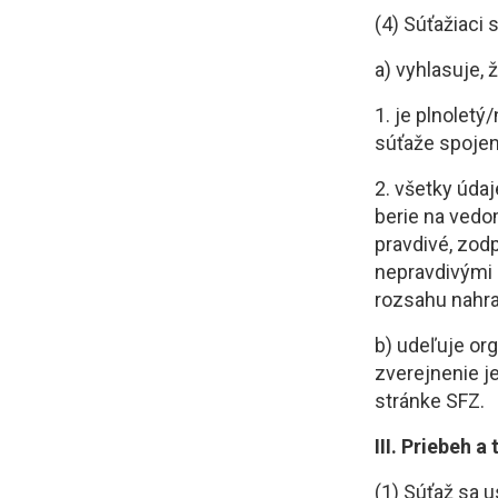
(4) Súťažiaci 
a) vyhlasuje, 
1. je plnoletý
súťaže spojen
2. všetky údaj
berie na vedom
pravdivé, zod
nepravdivými 
rozsahu nahra
b) udeľuje or
zverejnenie 
stránke SFZ.
III. Priebeh a
(1) Súťaž sa u