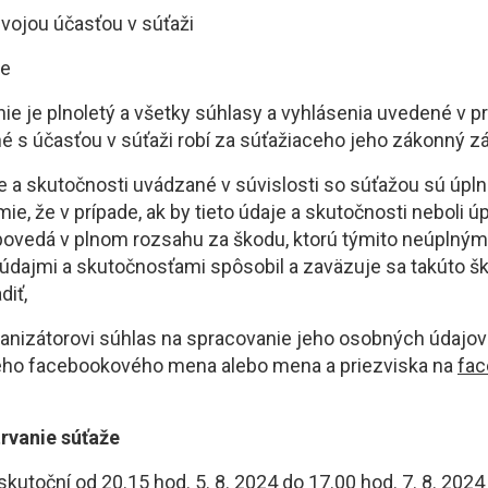
svojou účasťou v súťaži
že
/nie je plnoletý a všetky súhlasy a vyhlásenia uvedené v p
é s účasťou v súťaži robí za súťažiaceho jeho zákonný z
e a skutočnosti uvádzané v súvislosti so súťažou sú úpln
ie, že v prípade, ak by tieto údaje a skutočnosti neboli ú
povedá v plnom rozsahu za škodu, ktorú týmito neúplným
údajmi a skutočnosťami spôsobil a zaväzuje sa takúto š
diť,
ganizátorovi súhlas na spracovanie jeho osobných údajov
jeho facebookového mena alebo mena a priezviska na
fac
 trvanie súťaže
skutoční od 20.15 hod. 5. 8. 2024 do 17.00 hod. 7. 8. 20