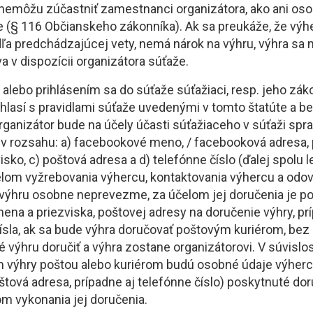
 nemôžu zúčastniť zamestnanci organizátora, ako ani os
 (§ 116 Občianskeho zákonníka). Ak sa preukáže, že výhe
ľa predchádzajúcej vety, nemá nárok na výhru, výhra s
a v dispozícii organizátora súťaže.
 alebo prihlásením sa do súťaže súťažiaci, resp. jeho zá
hlasí s pravidlami súťaže uvedenými v tomto štatúte a be
rganizátor bude na účely účasti súťažiaceho v súťaži spr
v rozsahu: a) facebookové meno, / facebooková adresa, 
sko, c) poštová adresa a d) telefónne číslo (ďalej spolu 
elom vyžrebovania výhercu, kontaktovania výhercu a odov
 výhru osobne neprevezme, za účelom jej doručenia je p
ena a priezviska, poštovej adresy na doručenie výhry, pr
ísla, ak sa bude výhra doručovať poštovým kuriérom, bez
výhru doručiť a výhra zostane organizátorovi. V súvislos
 výhry poštou alebo kuriérom budú osobné údaje výher
štová adresa, prípadne aj telefónne číslo) poskytnuté do
om vykonania jej doručenia.