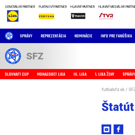
GENERÁLNY PARTNER
PLATINOVÝ PARTNER
HLAVNÝ PARTNER
HLAVNÝ MEDIÁLNY PARTN
SPRÁVY
REPREZENTÁCIA
NOMINÁCIE
INFO PRE FANÚŠIKA
SFZ
SLOVNAFT CUP
MONACOBET LIGA
III. LIGA
1. LIGA ŽENY
SPRÁVY
futbalsfz.sk
/
SF
Štatút