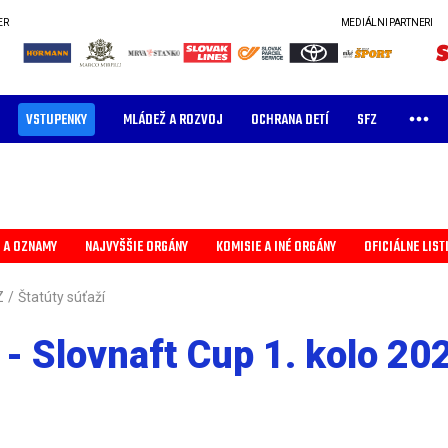
ER
MEDIÁLNI PARTNERI
VSTUPENKY
MLÁDEŽ A ROZVOJ
OCHRANA DETÍ
SFZ
 A OZNAMY
NAJVYŠŠIE ORGÁNY
KOMISIE A INÉ ORGÁNY
OFICIÁLNE LIST
Z
/
Štatúty súťaží
 - Slovnaft Cup 1. kolo 20