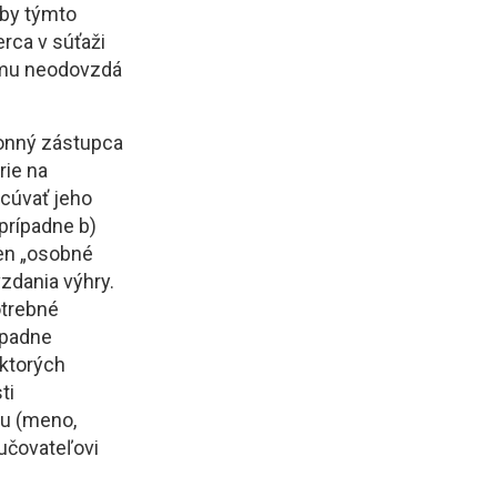
oby týmto
rca v súťaži
a mu neodovzdá
konný zástupca
rie na
acúvať jeho
prípadne b)
len „osobné
zdania výhry.
otrebné
ípadne
 ktorých
ti
cu (meno,
ručovateľovi