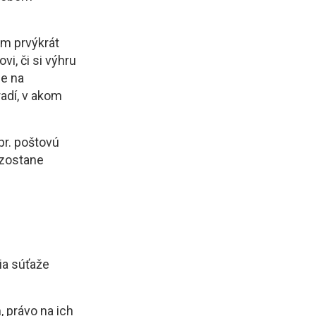
om prvýkrát
, či si výhru
de na
adí, v akom
pr. poštovú
 zostane
ia súťaže
 právo na ich