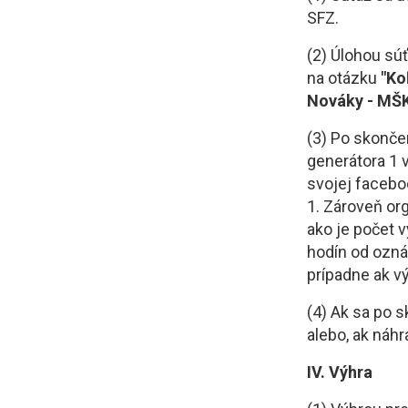
SFZ.
(2) Úlohou sú
na otázku
"Ko
Nováky - MŠK
(3) Po skonče
generátora 1 
svojej faceboo
1. Zároveň or
ako je počet v
hodín od ozná
prípadne ak v
(4) Ak sa po s
alebo, ak náh
IV. Výhra