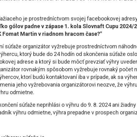
ťažiaceho je prostredníctvom svojej facebookovej adres
ľko gólov padne v zápase 1. kola Slovnaft Cupu 2024/2
 Fomat Martin v riadnom hracom čase?"
ní súťaže organizátor vyžrebuje prostredníctvom náhod
výhercu, ktorý bude do 24 hodín od skončenia súťaže osl
kovej adrese a ktorý si bude môcť prevziať výhry uvedené
ganizátor rovnakým spôsobom vyžrebuje rovnaký počet n
ýhercov, ktorí budú kontaktovaní iba v prípade, ak sa výh
menia jeho vyžrebovania organizátorovi neozve, že výhru
ýhru odmietne.
končení súťaže neprihlási o výhru do 9. 8. 2024 ani žiadn
radník výhru odmietne, výhra prepadne v prospech organiz