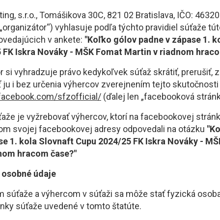
ing, s.r.o., Tomášikova 30C, 821 02 Bratislava, IČO: 46320
organizátor“) vyhlasuje podľa týchto pravidiel súťaže tút
ovedajúcich v ankete:
"Koľko gólov padne v zápase 1. k
 FK Iskra Nováky - MŠK Fomat Martin v riadnom hrac
r si vyhradzuje právo kedykoľvek súťaž skrátiť, prerušiť, 
iť ju i bez určenia výhercov zverejnením tejto skutočnosti
.facebook.com/sfzofficial/
(ďalej len „facebooková stránk
ťaže je vyžrebovať výhercov, ktorí na facebookovej strán
om svojej facebookovej adresy odpovedali na otázku
"Ko
se 1. kola Slovnaft Cupu 2024/25 FK Iskra Nováky - M
dnom hracom čase?"
 a osobné údaje
m súťaže a výhercom v súťaži sa môže stať fyzická osoba,
nky súťaže uvedené v tomto štatúte.