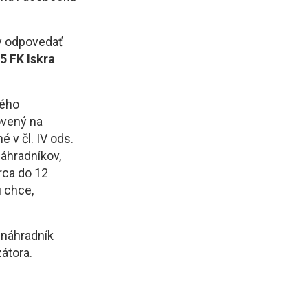
y odpovedať
5 FK Iskra
ného
ovený na
 v čl. IV ods.
áhradníkov,
erca do 12
 chce,
y náhradník
átora.