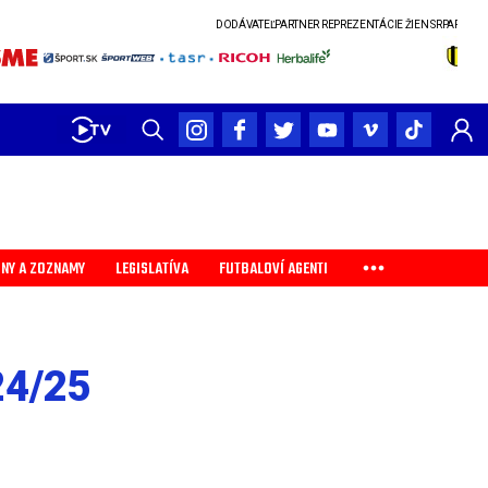
DODÁVATEĽ
PARTNER REPREZENTÁCIE ŽIEN SR
PARTNER SLOVENSK
INY A ZOZNAMY
LEGISLATÍVA
FUTBALOVÍ AGENTI
24/25