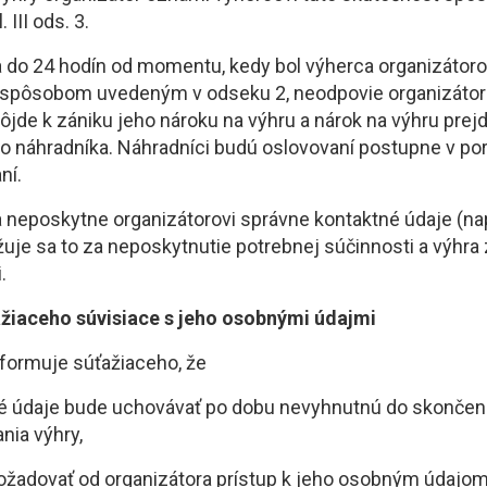
 III ods. 3.
a do 24 hodín od momentu, kedy bol výherca organizátor
spôsobom uvedeným v odseku 2, neodpovie organizátorovi
dôjde k zániku jeho nároku na výhru a nárok na výhru prej
 náhradníka. Náhradníci budú oslovovaní postupne v por
ní.
a neposkytne organizátorovi správne kontaktné údaje (na
žuje sa to za neposkytnutie potrebnej súčinnosti a výhra
.
ažiaceho súvisiace s jeho osobnými údajmi
nformuje súťažiaceho, že
é údaje bude uchovávať po dobu nevyhnutnú do skončen
nia výhry,
ožadovať od organizátora prístup k jeho osobným údajom,