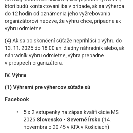
ktorí budú kontaktovaní iba v prípade, ak sa výherca
do 12 hodín od oznámenia jeho vyžrebovania
organizátorovi neozve, že výhru chce, prípadne ak
výhru odmietne.
(4) Ak sa po skončení súťaže neprihlási o výhru do
13. 11. 2025 do 18.00 ani žiadny náhradník alebo, ak
náhradník výhru odmietne, výhra prepadne
v prospech organizátora.
IV. Výhra
(1) Výhrami pre výhercov súťaže sú
Facebook
5 x 2 vstupenky na zápas kvalifikácie MS
2026
Slovensko - Severné Írsko
(14.
novembra o 20.45 v KFA v Košiciach)