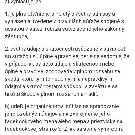
a) vyhlasuje, že
1. je plnoletý/nie je plnoletý a všetky súhlasy a
vyhlásenia uvedené v pravidlách súťaže spojené s
účasťou v súťaži robí za súťažiaceho jeho zákonný
zástupca,
2. všetky údaje a skutočnosti uvádzané v súvislosti
so súťažou sú úplné a pravdivé, berie na vedomie, že
v prípade, ak by tieto údaje a skutočnosti neboli
úplné a pravdivé, zodpovedá v plnom rozsahu za
škodu, ktorú týmito neúplnými a nepravdivými
údajmi a skutočnosťami spôsobil a zaväzuje sa
takúto škodu v plnom rozsahu nahradiť,
b) udeľuje organizátorovi súhlas na spracovanie
jeho osobných údajov a na zverejnenie jeho
facebookového mena alebo mena a priezviska na
facebookovej
stránke SFZ, ak sa stane výhercom.