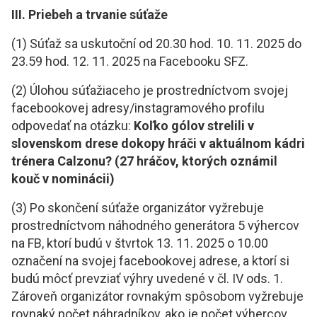
III. Priebeh a trvanie súťaže
(1) Súťaž sa uskutoční od 20.30 hod. 10. 11. 2025 do
23.59 hod. 12. 11. 2025 na Facebooku SFZ.
(2) Úlohou súťažiaceho je prostredníctvom svojej
facebookovej adresy/instagramového profilu
odpovedať na otázku:
Koľko gólov strelili v
slovenskom drese dokopy hráči v aktuálnom kádri
trénera Calzonu? (27 hráčov, ktorých oznámil
kouč v nominácii)
(3) Po skončení súťaže organizátor vyžrebuje
prostredníctvom náhodného generátora 5 výhercov
na FB, ktorí budú v štvrtok 13. 11. 2025 o 10.00
označení na svojej facebookovej adrese, a ktorí si
budú môcť prevziať výhry uvedené v čl. IV ods. 1.
Zároveň organizátor rovnakým spôsobom vyžrebuje
rovnaký počet náhradníkov, ako je počet výhercov,