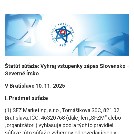
Štatút súťaže: Vyhraj vstupenky zápas Slovensko -
Severné Írsko
V Bratislave 10. 11. 2025
I. Predmet súťaže
(1) SFZ Marketing, s.r.o., Tomášikova 30C, 821 02
Bratislava, IČO: 46320768 (ďalej len „SFZM“ alebo
„organizátor“) vyhlasuje podľa týchto pravidiel
súťaže túto súťaž o výhercov odpovedajúcich v