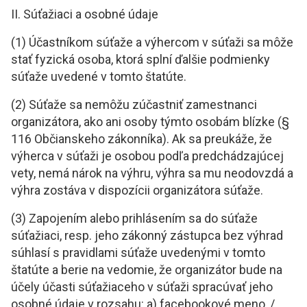
II. Súťažiaci a osobné údaje
(1) Účastníkom súťaže a výhercom v súťaži sa môže
stať fyzická osoba, ktorá splní ďalšie podmienky
súťaže uvedené v tomto štatúte.
(2) Súťaže sa nemôžu zúčastniť zamestnanci
organizátora, ako ani osoby týmto osobám blízke (§
116 Občianskeho zákonníka). Ak sa preukáže, že
výherca v súťaži je osobou podľa predchádzajúcej
vety, nemá nárok na výhru, výhra sa mu neodovzdá a
výhra zostáva v dispozícii organizátora súťaže.
(3) Zapojením alebo prihlásením sa do súťaže
súťažiaci, resp. jeho zákonný zástupca bez výhrad
súhlasí s pravidlami súťaže uvedenými v tomto
štatúte a berie na vedomie, že organizátor bude na
účely účasti súťažiaceho v súťaži spracúvať jeho
osobné údaje v rozsahu: a) facebookové meno, /