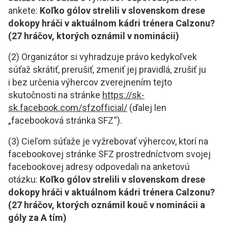
ankete:
Koľko gólov strelili v slovenskom drese
dokopy hráči v aktuálnom kádri trénera Calzonu?
(27 hráčov, ktorých oznámil v nominácii)
(2) Organizátor si vyhradzuje právo kedykoľvek
súťaž skrátiť, prerušiť, zmeniť jej pravidlá, zrušiť ju
i bez určenia výhercov zverejnením tejto
skutočnosti na stránke
https://sk-
sk.facebook.com/sfzofficial/
(ďalej len
„facebooková stránka SFZ“).
(3) Cieľom súťaže je vyžrebovať výhercov, ktorí na
facebookovej stránke SFZ prostredníctvom svojej
facebookovej adresy odpovedali na anketovú
otázku:
Koľko gólov strelili v slovenskom drese
dokopy hráči v aktuálnom kádri trénera Calzonu?
(27 hráčov, ktorých oznámil kouč v nominácii a
góly za A tím)