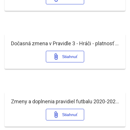
Dočasná zmena v Pravidle 3 - Hráči - platnosť len pre dohrávané stretnutia II.ligy a SP.pdf
Stiahnuť
Zmeny a doplnenia pravidiel futbalu 2020-2021.pdf
Stiahnuť