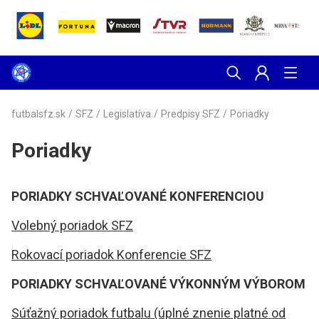
futbalsfz.sk
/
SFZ
/
Legislatíva
/
Predpisy SFZ
/
Poriadky
Poriadky
PORIADKY SCHVAĽOVANÉ KONFERENCIOU
Volebný poriadok SFZ
Rokovací poriadok Konferencie SFZ
PORIADKY SCHVAĽOVANÉ VÝKONNÝM VÝBOROM
Súťažný poriadok futbalu (úplné znenie platné od