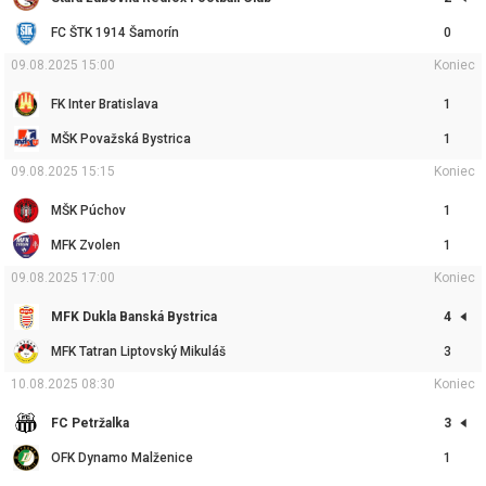
FC ŠTK 1914 Šamorín
0
09.08.2025 15:00
Koniec
FK Inter Bratislava
1
MŠK Považská Bystrica
1
09.08.2025 15:15
Koniec
MŠK Púchov
1
MFK Zvolen
1
09.08.2025 17:00
Koniec
MFK Dukla Banská Bystrica
4
MFK Tatran Liptovský Mikuláš
3
10.08.2025 08:30
Koniec
FC Petržalka
3
OFK Dynamo Malženice
1