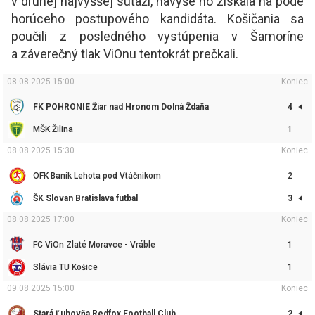
v druhej najvyššej súťaži, navyše ho získala na pôde
horúceho postupového kandidáta. Košičania sa
poučili z posledného vystúpenia v Šamoríne
a záverečný tlak ViOnu tentokrát prečkali.
08.08.2025 15:00
Koniec
FK POHRONIE Žiar nad Hronom Dolná Ždaňa
4
MŠK Žilina
1
08.08.2025 15:30
Koniec
OFK Baník Lehota pod Vtáčnikom
2
ŠK Slovan Bratislava futbal
3
08.08.2025 17:00
Koniec
FC ViOn Zlaté Moravce - Vráble
1
Slávia TU Košice
1
09.08.2025 15:00
Koniec
Stará Ľubovňa Redfox Football Club
2