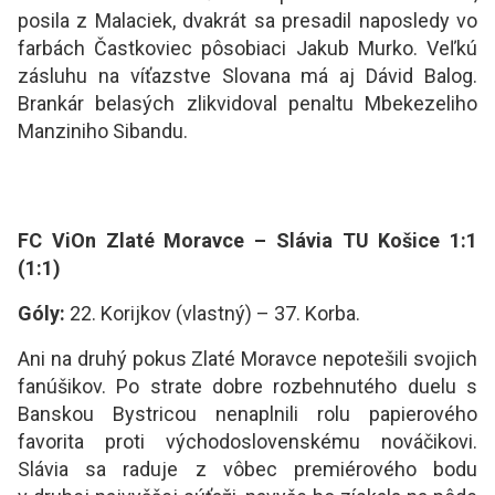
posila z Malaciek, dvakrát sa presadil naposledy vo
farbách Častkoviec pôsobiaci Jakub Murko. Veľkú
zásluhu na víťazstve Slovana má aj Dávid Balog.
Brankár belasých zlikvidoval penaltu Mbekezeliho
Manziniho Sibandu.
FC ViOn Zlaté Moravce – Slávia TU Košice 1:1
(1:1)
Góly:
22. Korijkov (vlastný) – 37. Korba.
Ani na druhý pokus Zlaté Moravce nepotešili svojich
fanúšikov. Po strate dobre rozbehnutého duelu s
Banskou Bystricou nenaplnili rolu papierového
favorita proti východoslovenskému nováčikovi.
Slávia sa raduje z vôbec premiérového bodu