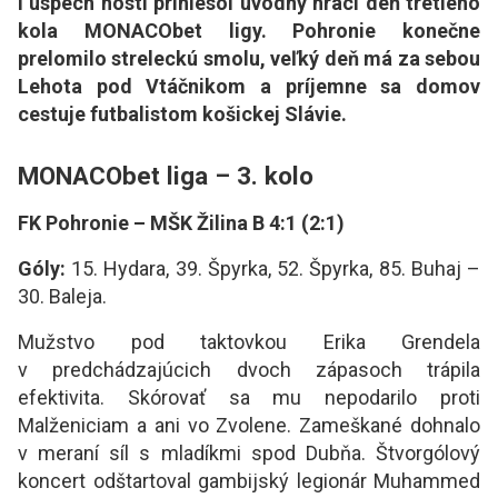
i úspech hostí priniesol úvodný hrací deň tretieho
kola MONACObet ligy. Pohronie konečne
prelomilo streleckú smolu, veľký deň má za sebou
Lehota pod Vtáčnikom a príjemne sa domov
cestuje futbalistom košickej Slávie.
MONACObet liga – 3. kolo
FK Pohronie – MŠK Žilina B 4:1 (2:1)
Góly:
15. Hydara, 39. Špyrka, 52. Špyrka, 85. Buhaj –
30. Baleja.
Mužstvo pod taktovkou Erika Grendela
v predchádzajúcich dvoch zápasoch trápila
efektivita. Skórovať sa mu nepodarilo proti
Malženiciam a ani vo Zvolene. Zameškané dohnalo
v meraní síl s mladíkmi spod Dubňa. Štvorgólový
koncert odštartoval gambijský legionár Muhammed