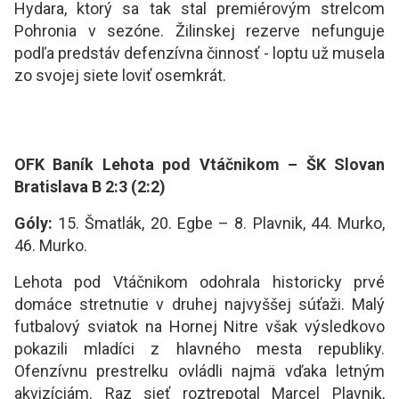
Hydara, ktorý sa tak stal premiérovým strelcom
Pohronia v sezóne. Žilinskej rezerve nefunguje
podľa predstáv defenzívna činnosť - loptu už musela
zo svojej siete loviť osemkrát.
OFK Baník Lehota pod Vtáčnikom – ŠK Slovan
Bratislava B 2:3 (2:2)
Góly:
15. Šmatlák, 20. Egbe – 8. Plavnik, 44. Murko,
46. Murko.
Lehota pod Vtáčnikom odohrala historicky prvé
domáce stretnutie v druhej najvyššej súťaži. Malý
futbalový sviatok na Hornej Nitre však výsledkovo
pokazili mladíci z hlavného mesta republiky.
Ofenzívnu prestrelku ovládli najmä vďaka letným
akvizíciám. Raz sieť roztrepotal Marcel Plavnik,