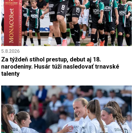
5.8.2026
Za týždeň stihol prestup, debut aj 18.
narodeniny. Husár túži nasledovať trnavské
talenty