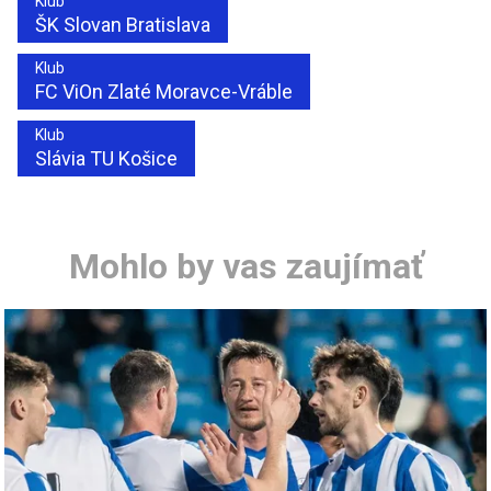
Klub
ŠK Slovan Bratislava
Klub
FC ViOn Zlaté Moravce-Vráble
Klub
Slávia TU Košice
Mohlo by vas zaujímať