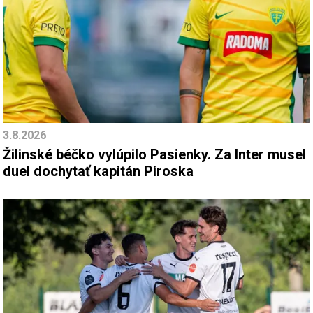
3.8.2026
Žilinské béčko vylúpilo Pasienky. Za Inter musel
duel dochytať kapitán Piroska