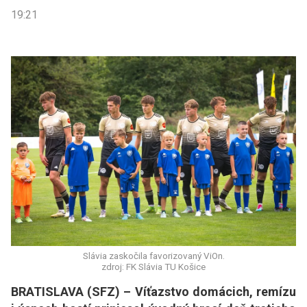
19:21
Slávia zaskočila favorizovaný ViOn.
zdroj: FK Slávia TU Košice
BRATISLAVA (SFZ) – Víťazstvo domácich, remízu