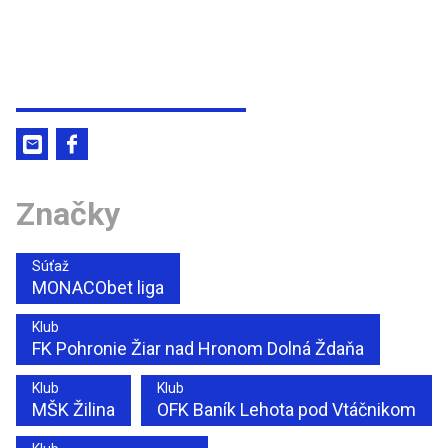
Značky
Súťaž
MONACObet liga
Klub
FK Pohronie Žiar nad Hronom Dolná Ždaňa
Klub
Klub
MŠK Žilina
OFK Baník Lehota pod Vtáčnikom