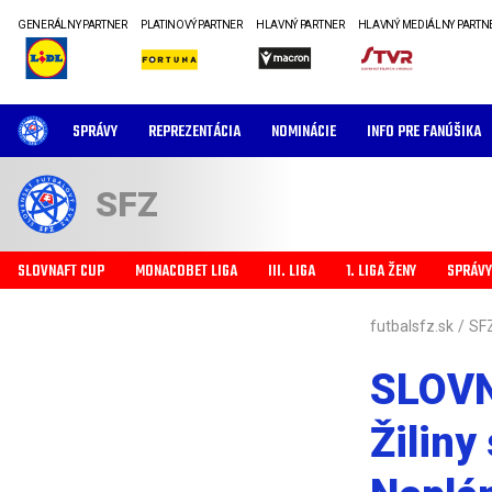
GENERÁLNY PARTNER
PLATINOVÝ PARTNER
HLAVNÝ PARTNER
HLAVNÝ MEDIÁLNY PARTN
SPRÁVY
REPREZENTÁCIA
NOMINÁCIE
INFO PRE FANÚŠIKA
SFZ
SLOVNAFT CUP
MONACOBET LIGA
III. LIGA
1. LIGA ŽENY
SPRÁVY
futbalsfz.sk
/
SF
SLOVN
Žiliny