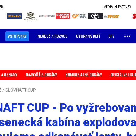
ER
MEDIÁLNI PARTNERI
VSTUPENKY
MLÁDEŽ A ROZVOJ
OCHRANA DETÍ
SFZ
 A OZNAMY
NAJVYŠŠIE ORGÁNY
KOMISIE A INÉ ORGÁNY
OFICIÁLNE LIST
Z
/
SLOVNAFT CUP
AFT CUP - Po vyžrebovan
 senecká kabína explodova