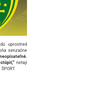
udú uprostred
ubňa senzačne
 neopísateľné.
stúpiť,“
netají
R ŠPORT.