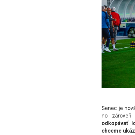
Senec je nová
no zároveň 
odkopávať l
chceme ukázať