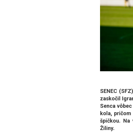
SENEC (SFZ) 
zaskočil Igra
Senca vôbec 
kola, pričom
špičkou. Na 
Žiliny.