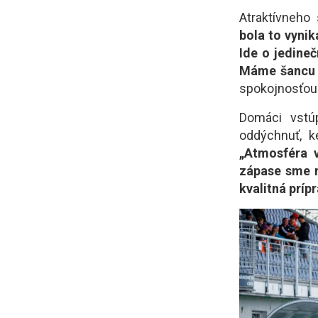
Atraktívneho
bola to vynik
Ide o jedineč
Máme šancu 
spokojnosťou 
Domáci vstú
oddýchnuť, ke
„Atmosféra v
zápase sme m
kvalitná príp