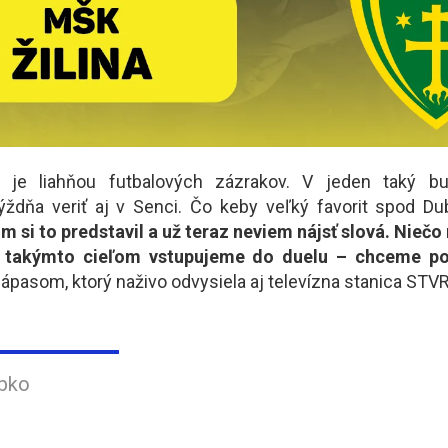
 je liahňou futbalových zázrakov. V jeden taký b
ýždňa veriť aj v Senci. Čo keby veľký favorit spod D
om si to predstavil a už teraz neviem nájsť slová. Niečo
s takýmto cieľom vstupujeme do duelu – chceme po
ápasom, ktorý naživo odvysiela aj televízna stanica STV
obko