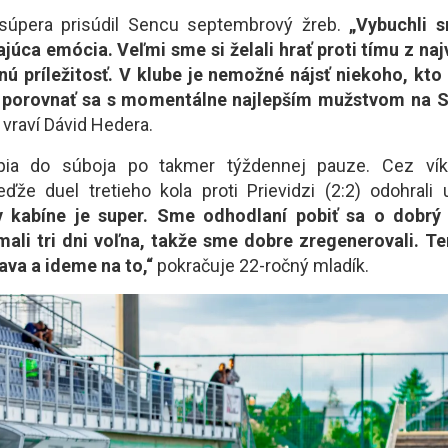
 súpera prisúdil Sencu septembrový žreb.
„Vybuchli 
ajúca emócia. Veľmi sme si želali hrať proti tímu z naj
nú príležitosť. V klube je nemožné nájsť niekoho, kto 
porovnať sa s momentálne najlepším mužstvom na S
vraví Dávid Hedera.
pia do súboja po takmer týždennej pauze. Cez vík
ďže duel tretieho kola proti Prievidzi (2:2) odohrali 
 kabíne je super. Sme odhodlaní pobiť sa o dobrý
ali tri dni voľna, takže sme dobre zregenerovali. Te
rava a ideme na to,“
pokračuje 22-ročný mladík.