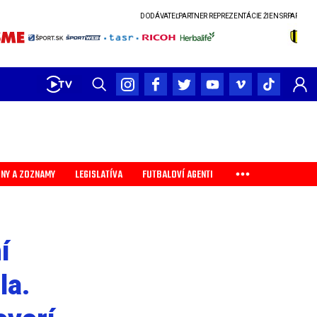
DODÁVATEĽ
PARTNER REPREZENTÁCIE ŽIEN SR
PARTNER SLOVENSK
INY A ZOZNAMY
LEGISLATÍVA
FUTBALOVÍ AGENTI
í
la.