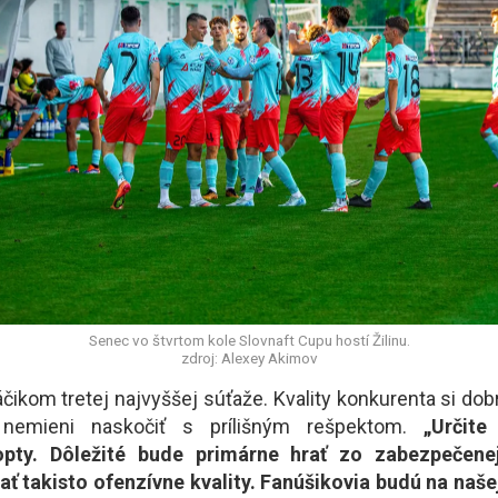
Senec vo štvrtom kole Slovnaft Cupu hostí Žilinu.
zdroj: Alexey Akimov
čikom tretej najvyššej súťaže. Kvality konkurenta si do
nemieni naskočiť s prílišným rešpektom.
„Určite
opty. Dôležité bude primárne hrať zo zabezpečenej
 takisto ofenzívne kvality. Fanúšikovia budú na našej