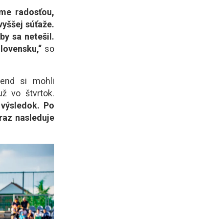
sme radosťou,
vyššej súťaže.
by sa netešil.
lovensku,“
so
end si mohli
už vo štvrtok.
 výsledok. Po
raz nasleduje