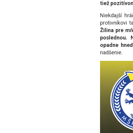
tiež pozitívom
Niekdajší hrá
protivníkovi 
Žilina pre m
poslednou. 
opadne hneď
nadšenie.