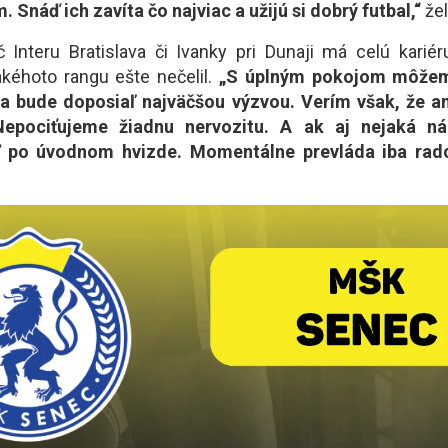
. Snáď ich zavíta čo najviac a užijú si dobrý futbal,“
že
č Interu Bratislava či Ivanky pri Dunaji má celú karié
takéhoto rangu ešte nečelil.
„S úplným pokojom môžem
ňa bude doposiaľ najväčšou výzvou. Verím však, že an
Nepociťujeme žiadnu nervozitu. A ak aj nejaká ná
 po úvodnom hvizde. Momentálne prevláda iba rad