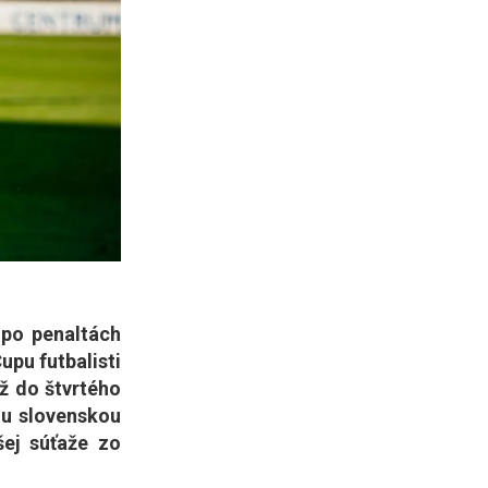
 po penaltách
upu futbalisti
ž do štvrtého
ou slovenskou
šej súťaže zo