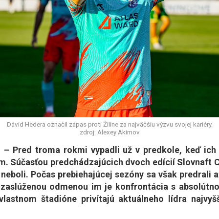
Dávid Hedera označil zápas proti Žiline za najväčšiu výzvu svojej kariéry.
zdroj: Alexey Akimov
– Pred troma rokmi vypadli už v predkole, keď ich
m. Súčasťou predchádzajúcich dvoch edícií Slovnaft C
neboli. Počas prebiehajúcej sezóny sa však predrali a
 zaslúženou odmenou im je konfrontácia s absolútn
vlastnom štadióne privítajú aktuálneho lídra najvyš