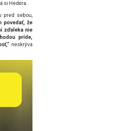
lá si Hedera.
ru pred sebou,
 povedať, že
i zďaleka nie
hodou príde,
osť,“
neskrýva