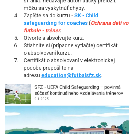
stránku nedávajte automaticky preložiť,
môžu sa vyskytnúť chyby.
Zapíšte sa do kurzu -
SK - Child
safeguarding for coaches
(
Ochrana detí vo
futbale - tréner
.
Otvorte a absolvujte kurz.
Stiahnite si (prípadne vytlačte) certifikát
o absolvovaní kurzu.
Certifikát o absolvovaní v elektronickej
podobe prepošlite na
adresu
education@futbalsfz.sk
.
SFZ - UEFA Child Safeguarding – povinná
súčasť kontinuálneho vzdelávania trénerov
9.1.2025