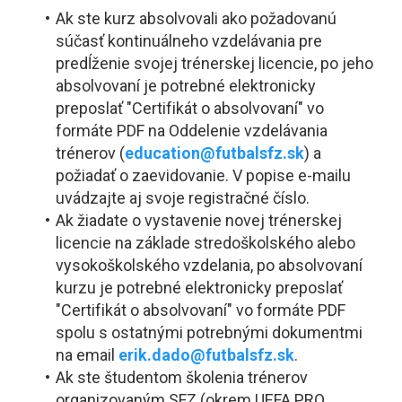
Ak ste kurz absolvovali ako požadovanú
súčasť kontinuálneho vzdelávania pre
predĺženie svojej trénerskej licencie, po jeho
absolvovaní je potrebné elektronicky
preposlať "Certifikát o absolvovaní" vo
formáte PDF na Oddelenie vzdelávania
trénerov (
education@futbalsfz.sk
) a
požiadať o zaevidovanie. V popise e-mailu
uvádzajte aj svoje registračné číslo.
Ak žiadate o vystavenie novej trénerskej
licencie na základe stredoškolského alebo
vysokoškolského vzdelania, po absolvovaní
kurzu je potrebné elektronicky preposlať
"Certifikát o absolvovaní" vo formáte PDF
spolu s ostatnými potrebnými dokumentmi
na email
erik.dado@futbalsfz.sk
.
Ak ste študentom školenia trénerov
organizovaným SFZ (okrem UEFA PRO