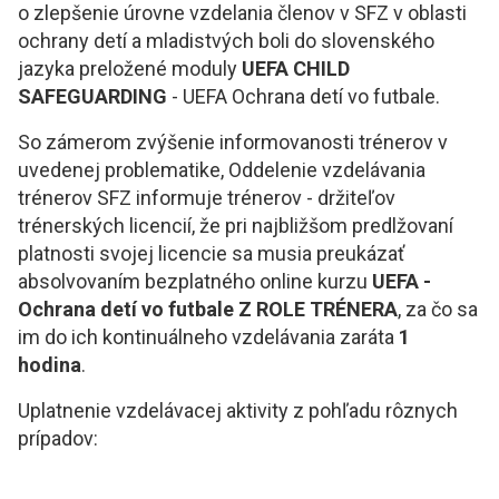
o zlepšenie úrovne vzdelania členov v SFZ v oblasti
ochrany detí a mladistvých boli do slovenského
jazyka preložené moduly
UEFA CHILD
SAFEGUARDING
- UEFA Ochrana detí vo futbale.
So zámerom zvýšenie informovanosti trénerov v
uvedenej problematike, Oddelenie vzdelávania
trénerov SFZ informuje trénerov - držiteľov
trénerských licencií, že pri najbližšom predlžovaní
platnosti svojej licencie sa musia preukázať
absolvovaním bezplatného online kurzu
UEFA -
Ochrana detí vo futbale Z ROLE TRÉNERA
, za čo sa
im do ich kontinuálneho vzdelávania zaráta
1
hodina
.
Uplatnenie vzdelávacej aktivity z pohľadu rôznych
prípadov: