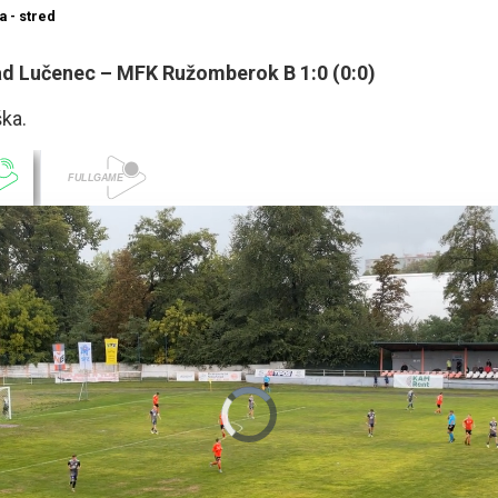
 Lučenec – MFK Ružomberok B 1:0 (0:0)
ška.