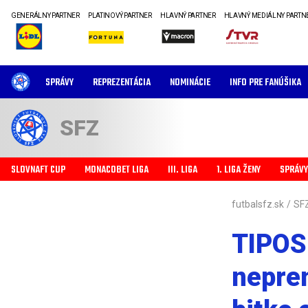
GENERÁLNY PARTNER
PLATINOVÝ PARTNER
HLAVNÝ PARTNER
HLAVNÝ MEDIÁLNY PARTN
SPRÁVY
REPREZENTÁCIA
NOMINÁCIE
INFO PRE FANÚŠIKA
SFZ
SLOVNAFT CUP
MONACOBET LIGA
III. LIGA
1. LIGA ŽENY
SPRÁVY
futbalsfz.sk
/
SF
TIPOS 
nepre