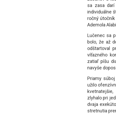
sa zasa darí
individuálne 
ročný útočník
Ademola Alabi
Lučenec sa p
bolo, že až 
odštartoval 
víťazného ko
zatiaľ píšu d
navyše doposia
Priamy súboj 
užilo ofenzív
kvetnatejšie
zlyhalo pri j
dvaja exekúto
stretnutia pr