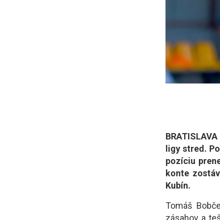
BRATISLAVA (
ligy stred. P
pozíciu pren
konte zostáv
Kubín.
Tomáš Bobček
zásahov a teš