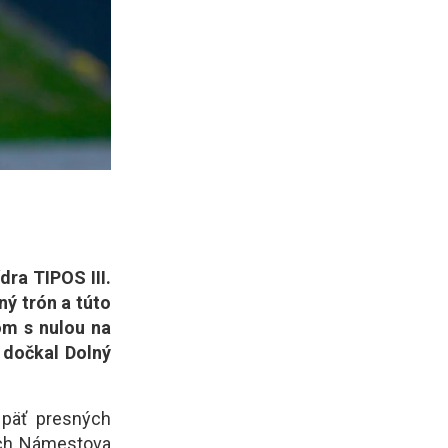
ra TIPOS III.
ný trón a túto
om s nulou na
 dočkal Dolný
 päť presných
bách Námestova