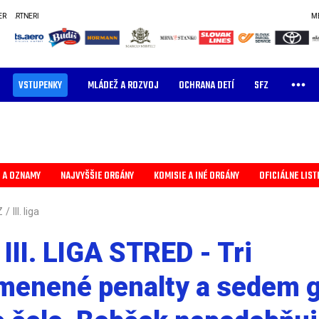
ER
MEDIÁLNI PARTNERI
VSTUPENKY
MLÁDEŽ A ROZVOJ
OCHRANA DETÍ
SFZ
 A OZNAMY
NAJVYŠŠIE ORGÁNY
KOMISIE A INÉ ORGÁNY
OFICIÁLNE LIST
Z
/
III. liga
III. LIGA STRED - Tri
menené penalty a sedem g