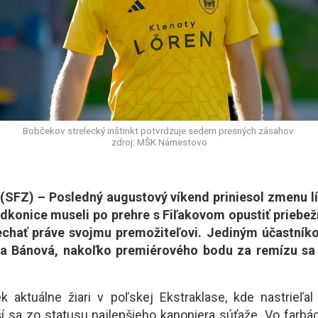
Bobčekov strelecký inštinkt potvrdzuje sedem presných zásahov.
zdroj: MŠK Námestovo
SFZ) – Posledný augustový víkend priniesol zmenu líd
odkonice museli po prehre s Fiľakovom opustiť priebež
echať práve svojmu premožiteľovi. Jediným účastník
a Bánová, nakoľko premiérového bodu za remízu sa
 aktuálne žiari v poľskej Ekstraklase, kde nastrieľal
í sa zo statusu najlepšieho kanoniera súťaže. Vo far