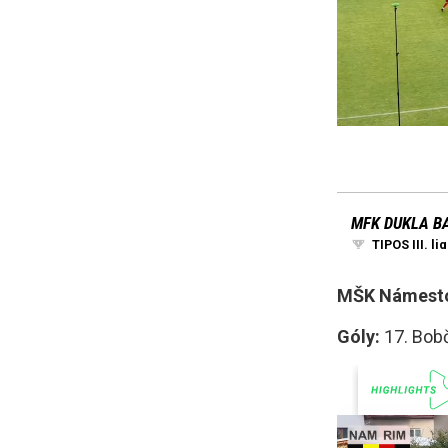
MŠK Námestov
Góly:
17. Bobč