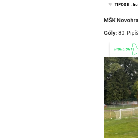
MŠK Novohrad
Góly:
80. Pipí