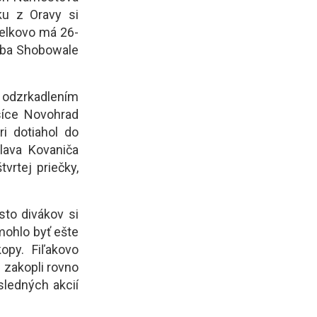
ku z Oravy si
Celkovo má 26-
 iba Shobowale
 odzrkadlením
síce Novohrad
i dotiahol do
lava Kovaniča
vrtej priečky,
sto divákov si
mohlo byť ešte
opy. Fiľakovo
 zakopli rovno
sledných akcií