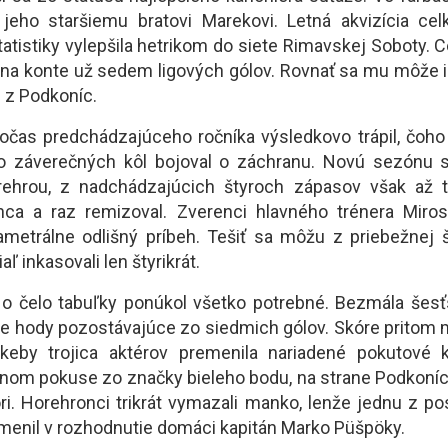
 jeho staršiemu bratovi Marekovi. Letná akvizícia cel
štatistiky vylepšila hetrikom do siete Rimavskej Soboty. 
 na konte už sedem ligových gólov. Rovnať sa mu môže
 z Podkoníc.
očas predchádzajúceho ročníka výsledkovo trápil, čoho
do záverečných kôl bojoval o záchranu. Novú sezónu 
prehrou, z nadchádzajúcich štyroch zápasov však až tr
nca a raz remizoval. Zverenci hlavného trénera Miros
iametrálne odlišný príbeh. Tešiť sa môžu z priebežnej št
ľ inkasovali len štyrikrát.
o čelo tabuľky ponúkol všetko potrebné. Bezmála šesť
ne hody pozostávajúce zo siedmich gólov. Skóre pritom 
, keby trojica aktérov premenila nariadené pokutové k
ednom pokuse zo značky bieleho bodu, na strane Podkoníc
ri. Horehronci trikrát vymazali manko, lenže jednu z po
emenil v rozhodnutie domáci kapitán Marko Püšpöky.