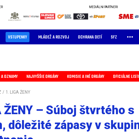
ER
MEDIÁLNI PARTNERI
VSTUPENKY
MLÁDEŽ A ROZVOJ
OCHRANA DETÍ
SFZ
 A OZNAMY
NAJVYŠŠIE ORGÁNY
KOMISIE A INÉ ORGÁNY
OFICIÁLNE LIST
Z
/
1. LIGA ŽENY
A ŽENY – Súboj štvrtého s
, dôležité zápasy v skupi