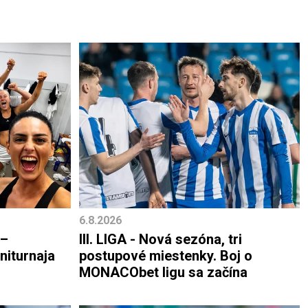
6.8.2026
 –
III. LIGA - Nová sezóna, tri
niturnaja
postupové miestenky. Boj o
MONACObet ligu sa začína