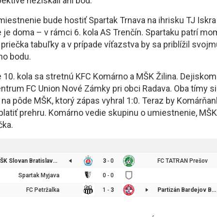
pektíve nezískali ani bod.
miestnenie bude hostiť Spartak Trnava na ihrisku TJ Iskr
 je doma – v rámci 6. kola AS Trenčín. Spartaku patrí m
riečka tabuľky a v prípade víťazstva by sa priblížil svoj
ého bodu.
 10. kola sa stretnú KFC Komárno a MŠK Žilina. Dejiskom
ntrum FC Union Nové Zámky pri obci Radava. Oba tímy si 
na pôde MŠK, ktorý zápas vyhral 1:0. Teraz by Komárňan
atiť prehru. Komárno vedie skupinu o umiestnenie, MŠK 
čka.
ŠK Slovan Bratislava futbal
3
-
0
FC TATRAN Prešov
Spartak Myjava
0
-
0
FC Petržalka
1
-
3
Partizán Bardejov BŠK