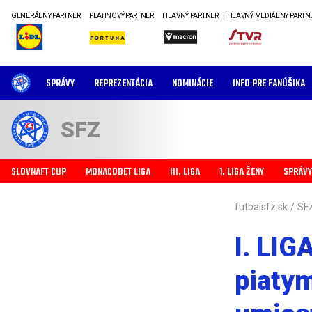
GENERÁLNY PARTNER
PLATINOVÝ PARTNER
HLAVNÝ PARTNER
HLAVNÝ MEDIÁLNY PARTN
SPRÁVY
REPREZENTÁCIA
NOMINÁCIE
INFO PRE FANÚŠIKA
SFZ
SLOVNAFT CUP
MONACOBET LIGA
III. LIGA
1. LIGA ŽENY
SPRÁVY
futbalsfz.sk
/
SF
I. LIG
piatym