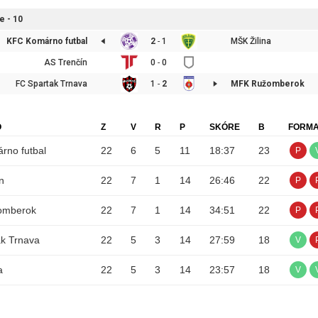
e - 10
KFC Komárno futbal
2
-
1
MŠK Žilina
AS Trenčín
0
-
0
FC Spartak Trnava
1
-
2
MFK Ružomberok
O
Z
V
R
P
SKÓRE
B
FORM
rno futbal
22
6
5
11
18
:
37
23
P
n
22
7
1
14
26
:
46
22
P
omberok
22
7
1
14
34
:
51
22
P
k Trnava
22
5
3
14
27
:
59
18
V
a
22
5
3
14
23
:
57
18
V