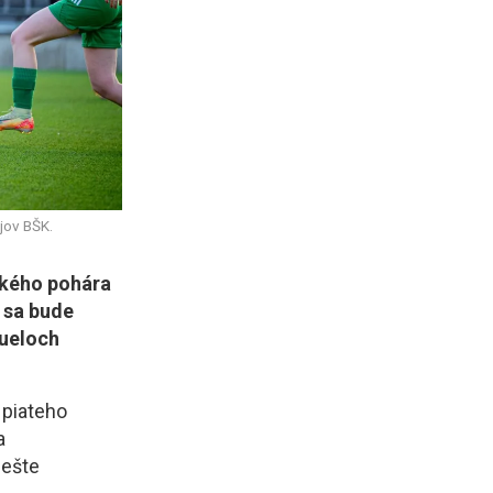
jov BŠK.
ského pohára
 sa bude
dueloch
 piateho
a
 ešte