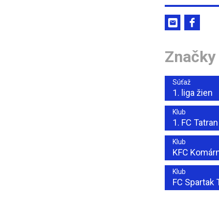
Značky
Súťaž
1. liga žien
Klub
1. FC Tatra
Klub
KFC Komárn
Klub
FC Spartak 