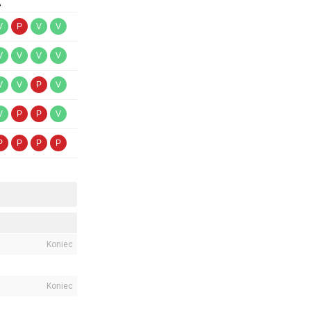
A
V
P
V
V
V
V
V
V
V
V
P
V
V
P
P
V
P
P
P
P
Koniec
Koniec