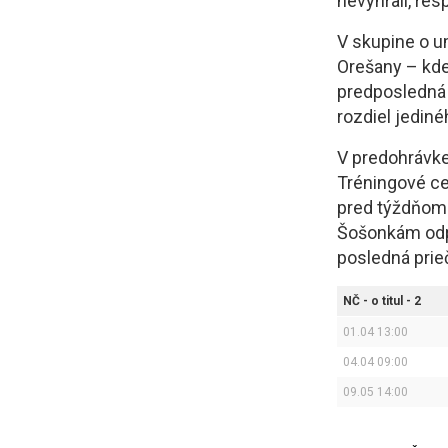
nevyhrali, res
V skupine o u
Orešany – kde
predposledná p
rozdiel jedin
V predohrávke
Tréningové ce
pred týždňom 
Šošonkám odpl
posledná prie
NČ - o titul - 2
01.04 13:00
04.04 09:00
09.05 14:00