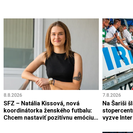
8.8.2026
7.8.2026
SFZ – Natália Kissová, nová
Na Šariši š
koordinátorka ženského futbalu:
stopercent
Chcem nastaviť pozitívnu emóciu
vyzve Inter
pre rozvoj