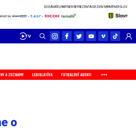
DODÁVATEĽ
PARTNER REPREZENTÁCIE ŽIEN SR
PARTNER SLOVENSKÉHO POHÁRA
G
INY A ZOZNAMY
LEGISLATÍVA
FUTBALOVÍ AGENTI
ne o