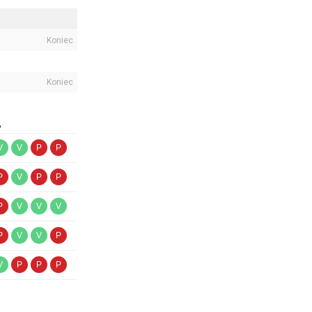
Koniec
Koniec
A
V
V
P
P
P
V
P
P
P
V
V
V
P
V
V
P
V
P
P
P