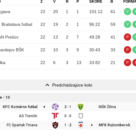
O
Z
V
R
P
SKÓRE
B
FORM
yjava
22
20
1
1
101
:
12
61
V
Bratislava futbal
22
19
2
1
96
:
22
59
V
N Prešov
22
13
2
7
49
:
28
41
P
Bardejov BŠK
22
10
3
9
30
:
43
33
P
lka
22
6
3
13
33
:
82
21
P
Predchádzajúce kolo
e - 10
KFC Komárno futbal
2
-
1
MŠK Žilina
AS Trenčín
0
-
0
FC Spartak Trnava
1
-
2
MFK Ružomberok