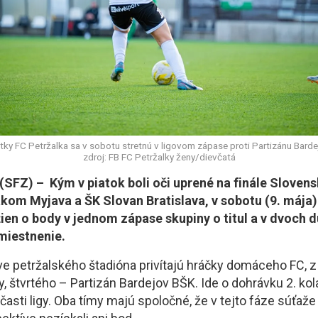
stky FC Petržalka sa v sobotu stretnú v ligovom zápase proti Partizánu Barde
zdroj: FB FC Petržalky ženy/dievčatá
SFZ) – Kým v piatok boli oči uprené na finále Sloven
kom Myjava a ŠK Slovan Bratislava, v sobotu (9. mája)
e žien o body v jednom zápase skupiny o titul a v dvoch 
miestnenie.
ve petržalského štadióna privítajú hráčky domáceho FC, z
, štvrtého – Partizán Bardejov BŠK. Ide o dohrávku 2. kol
asti ligy. Oba tímy majú spoločné, že v tejto fáze súťaže