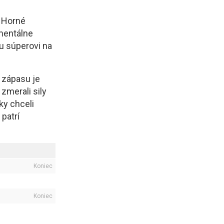
a Horné
omentálne
mu súperovi na
 zápasu je
zmerali sily
ky chceli
patrí
Koniec
Koniec