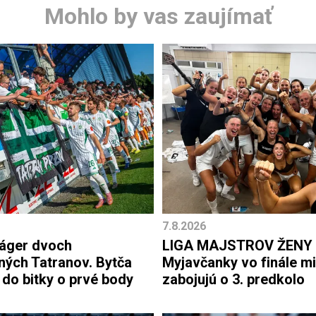
Mohlo by vas zaujímať
7.8.2026
láger dvoch
LIGA MAJSTROV ŽENY
ných Tatranov. Bytča
Myjavčanky vo finále mi
 do bitky o prvé body
zabojujú o 3. predkolo