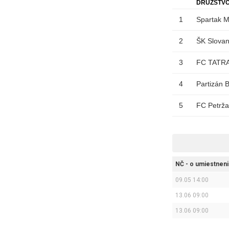
DRUŽSTV
1
Spartak M
2
ŠK Slovan 
3
FC TATRA
4
Partizán 
5
FC Petrža
NČ - o umiestneni
09.05 14:00
13.06 09:00
13.06 09:00