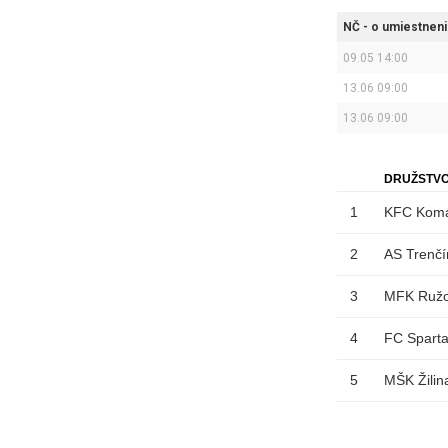
NČ - o umiestneni
09.05 14:00
13.06 09:00
13.06 09:00
DRUŽSTV
1
KFC Komá
2
AS Trenčí
3
MFK Ruž
4
FC Sparta
5
MŠK Žilin