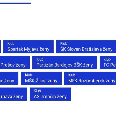
Klub
Klub
Spartak Myjava ženy
ŠK Slovan Bratislava ženy
Klub
Klub
n Prešov ženy
Partizán Bardejov BŠK ženy
FC Pe
Klub
Klub
o ženy
MŠK Žilina ženy
MFK Ružomberok ženy
Klub
Trnava ženy
AS Trenčín ženy