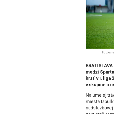
Futbali
BRATISLAVA (
medzi Sparta
hrať v I. lig
v skupine o u
Na umelej trá
miesta tabuľky
nadstavbovej č