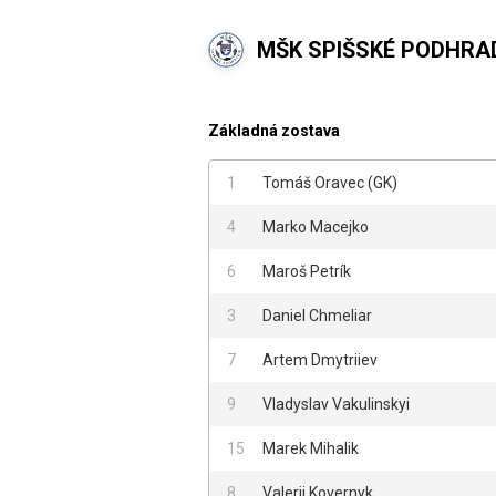
MŠK SPIŠSKÉ PODHRA
Základná zostava
1
Tomáš Oravec
(
GK
)
4
Marko Macejko
6
Maroš Petrík
3
Daniel Chmeliar
7
Artem Dmytriiev
9
Vladyslav Vakulinskyi
15
Marek Mihalik
8
Valerii Kovernyk