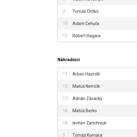
2
Tomáš Ontko
10
Adam Cehuľa
12
Róbert Hagara
Náhradníci
11
Arben Hazrolli
13
Matúš Nemčík
17
Adrián Závacký
16
Matúš Berko
18
Ievhen Zarichniuk
5
Tomáš Komara