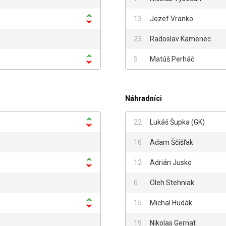
13
Jozef Vranko
23
Radoslav Kamenec
5
Matúš Perháč
Náhradníci
22
Lukáš Šupka
(
GK
)
16
Adam Ščišľak
12
Adrián Jusko
6
Oleh Stehniak
15
Michal Hudák
19
Nikolas Gernat