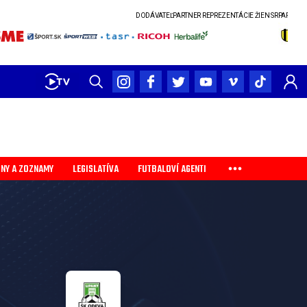
DODÁVATEĽ
PARTNER REPREZENTÁCIE ŽIEN SR
PARTNER SLOVENSK
INY A ZOZNAMY
LEGISLATÍVA
FUTBALOVÍ AGENTI