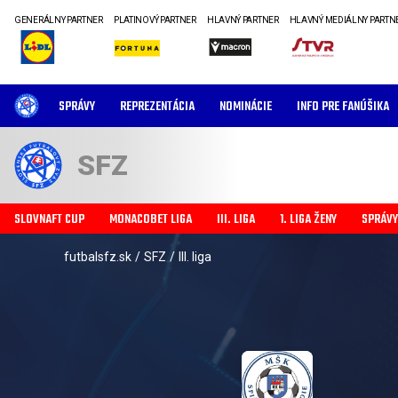
GENERÁLNY PARTNER
PLATINOVÝ PARTNER
HLAVNÝ PARTNER
HLAVNÝ MEDIÁLNY PARTN
SPRÁVY
REPREZENTÁCIA
NOMINÁCIE
INFO PRE FANÚŠIKA
SFZ
SLOVNAFT CUP
MONACOBET LIGA
III. LIGA
1. LIGA ŽENY
SPRÁVY
futbalsfz.sk
/
SFZ
/
III. liga