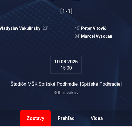
[ 1 - 1 ]
Vladyslav Vakulinskyi
23'
45'
Peter Vitovič
84'
Marcel Vysočan
10.08.2025
15:00
Štadión MŠK Spišské Podhradie
[
Spišské Podhradie
]
300
divákov
Zostavy
Prehľad
Videá