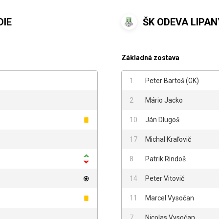
DIE
ŠK ODEVA LIPAN
Základná zostava
1
Peter Bartoš
(
GK
)
2
Mário Jacko
10
Ján Dlugoš
17
Michal Kraľovič
8
Patrik Rindoš
14
Peter Vitovič
11
Marcel Vysočan
7
Nicolas Vysočan