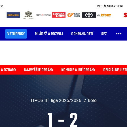
ER
MEDIÁLNI PARTNERI
VSTUPENKY
MLÁDEŽ A ROZVOJ
OCHRANA DETÍ
SFZ
 A OZNAMY
NAJVYŠŠIE ORGÁNY
KOMISIE A INÉ ORGÁNY
OFICIÁLNE LIST
TIPOS III. liga 2025/2026
2. kolo
1
-
2