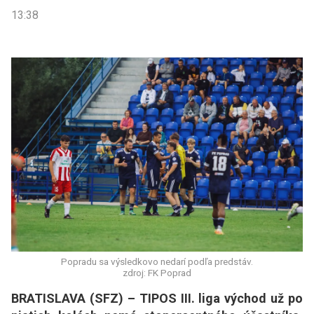
13:38
Popradu sa výsledkovo nedarí podľa predstáv.
zdroj: FK Poprad
BRATISLAVA (SFZ) – TIPOS III. liga východ už po