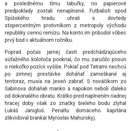
a poslednému tímu tabuľky, no papierové
predpoklady zostali nenaplnené. Futbalisti spod
Spišského hradu uhrali s dovtedy
stopercentným protivníkom z metropoly východu
republiky cennú remízu. Na konto im pribudol vôbec
prvý bod v aktuálnom ročníku.
Poprad počas jarnej časti predchádzajúceho
súťažného kolotoča pookrial, čo mu zaručilo posun
o niekoľko pozícii vyššie. Pokiaľ pod Tatrami nechcú
po zimnej prestávke doháňať zameškané aj
tentoraz, musia na jeseň zabrať. S nováčikom zo
Sabinova doháňali manko a napokon neboli ďaleko
od dokonalého obratu. Krátko pred naplnením riadnej
hracej doby však zo značky bieleho bodu zlyhal
Lukáš Janigloš. Penaltu domáceho kapitána
zlikvidoval brankár Myroslav Mahurskyj.