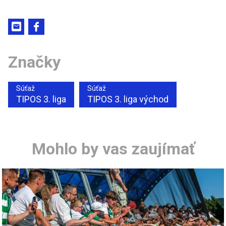
Značky
Súťaž
Súťaž
TIPOS 3. liga
TIPOS 3. liga východ
Mohlo by vas zaujímať