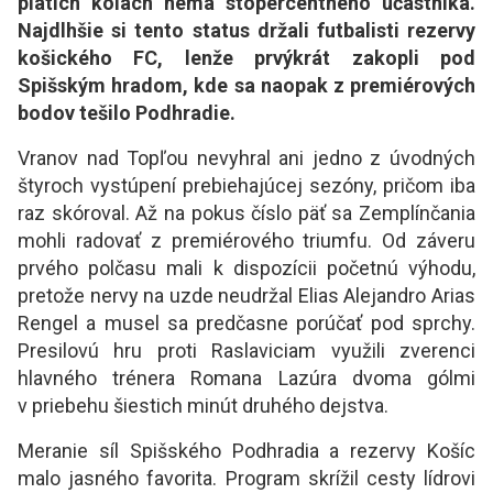
piatich kolách nemá stopercentného účastníka.
Najdlhšie si tento status držali futbalisti rezervy
košického FC, lenže prvýkrát zakopli pod
Spišským hradom, kde sa naopak z premiérových
bodov tešilo Podhradie.
Vranov nad Topľou nevyhral ani jedno z úvodných
štyroch vystúpení prebiehajúcej sezóny, pričom iba
raz skóroval. Až na pokus číslo päť sa Zemplínčania
mohli radovať z premiérového triumfu. Od záveru
prvého polčasu mali k dispozícii početnú výhodu,
pretože nervy na uzde neudržal Elias Alejandro Arias
Rengel a musel sa predčasne porúčať pod sprchy.
Presilovú hru proti Raslaviciam využili zverenci
hlavného trénera Romana Lazúra dvoma gólmi
v priebehu šiestich minút druhého dejstva.
Meranie síl Spišského Podhradia a rezervy Košíc
malo jasného favorita. Program skrížil cesty lídrovi