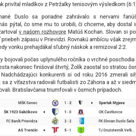
ak privítal mladíkov z Petržalky tenisovým výsledkom (6:
nané Duslo sa poriadne zahrávalo s nervami fanúši
nás pýtal, čo sme mu to urobili, či chceme, aby dostal i
žartoval
v našom rozhovore
Matúš Kochan. Slovan si po
iť priebeh zápasu v Prievidzi. Rovnakú ambíciu však zrejm
dy vonku prehajdákal sľubný náskok a remizoval 2:2.
y bojovali počas uplynulého ročníka o vrchné poschodia 
sta nakoniec finišoval štvrtý, Žolík zaostal so stratou ô
i. Nadchádzajúci konkurenti si od roku 2016 zmerali sil
 sa z víťazstva radovali futbalisti zo Záhoria a až v sie
ali. Bratislavčania triumfovali v ôsmich prípadoch.
MŠK Senec
1
-
2
Spartak Myjava
ŠK 1923 Gabčíkovo
1
-
0
OK Častkovce
FC Baník Prievidza
2
-
2
FK Slovan Duslo Šaľa
AS Trenčín
5
-
1
TJ Družstevník Veľké Ludince