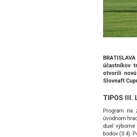
BRATISLAVA (
účastníkov t
otvorili nov
Slovnaft Cupu
TIPOS III.
Program na z
úvodnom hraco
duel výborne
bodov (3:4). 