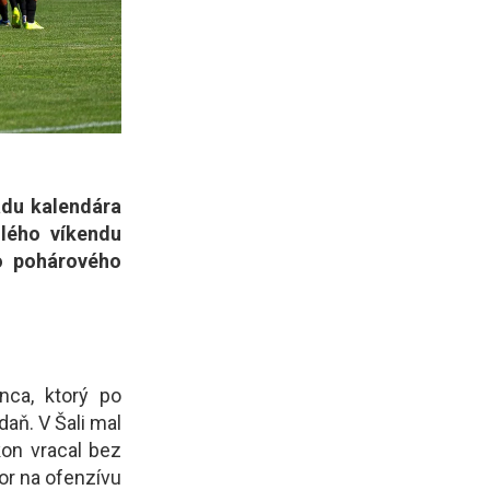
adu kalendára
ulého víkendu
do pohárového
nca, ktorý po
aň. V Šali mal
on vracal bez
or na ofenzívu