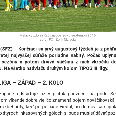
Malacky zdolali Raču naposledy v septembri 2016.
zdroj: FC - Žolík Malacky
SFZ) – Končiaci sa prvý augustový týždeň je z pohľ
retej najvyššej súťaže poriadne nabitý. Počas uplyn
ú sezónu a potom drvivá väčšina z nich vkročila 
. Na všetko nadviažu druhým kolom TIPOS III. ligy.
 LIGA – ZÁPAD – 2. KOLO
ápade odštartuje už v piatok podvečer na pôde Se
m víkende dobre vie, čo znamená pojem nováčikovská d
 rozbehnutý, keď po polčase viedol, no domov sa napok
Po štyroch inkasovaných góloch si bude musieť dávať poz