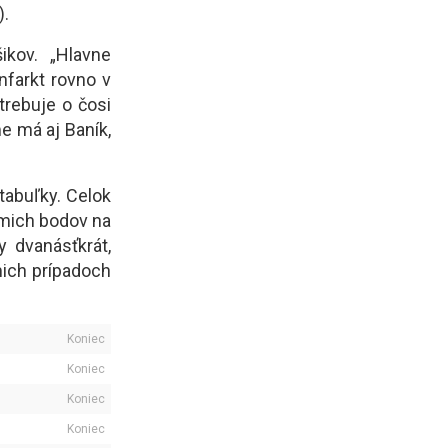
1).
kov. „Hlavne
nfarkt rovno v
trebuje o čosi
e má aj Baník,
tabuľky. Celok
smich bodov na
y dvanásťkrát,
dmich prípadoch
Koniec
Koniec
Koniec
Koniec