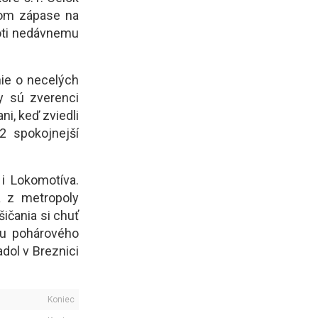
nom zápase na
oti nedávnemu
nie o necelých
y sú zverenci
ni, keď zviedli
2 spokojnejší
 i Lokomotíva.
a z metropoly
ičania si chuť
ťou pohárového
adol v Breznici
Koniec