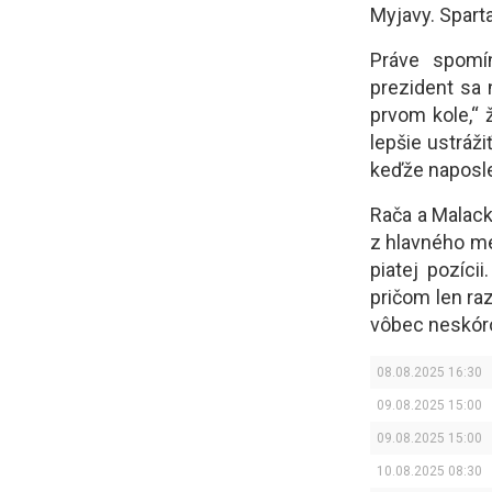
Myjavy. Spart
Práve spomí
prezident sa 
prvom kole,“ 
lepšie ustráž
keďže naposle
Rača a Malack
z hlavného me
piatej pozíci
pričom len raz
vôbec neskórov
08.08.2025 16:30
09.08.2025 15:00
09.08.2025 15:00
10.08.2025 08:30