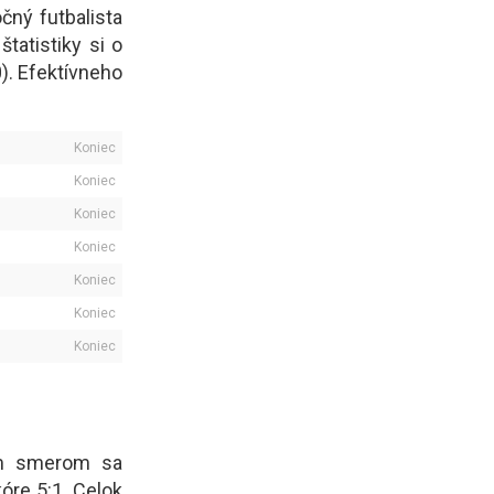
očný futbalista
štatistiky si o
). Efektívneho
Koniec
Koniec
Koniec
Koniec
Koniec
Koniec
Koniec
ým smerom sa
óre 5:1. Celok