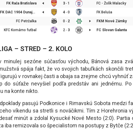
FK Rača Bratislava
3
-
1
FC - Žolík Malacky
FK DAC 1904 Dunajská Streda
4
-
0
FK Beluša
FC Petržalka
0
-
2
FKM Nové Zámky
KFC Komárno futbal
2
-
3
FC Slovan Galanta
 LIGA – STRED – 2. KOLO
v minulej sezóne súčasťou východu, Bánová zasa zvá
užstvá spája fakt, že vo svojich tabuľkách skončili tre
 figurujú v rovnakej časti a obaja sa zrejme chcú vyhnúť
p do súťaže nevyšiel podľa predstáv ani jednému. Po
u na konte nikto.
dpoklady pasujú Podkonice i Rimavskú Sobota medzi fa
eho víkendu sa stretli s nováčikmi. Tím z Horehronia v
esať minút a zdolal Kysucké Nové Mesto (2:0). Partia 
 iba remizovala so špecialistom na postupy z Bytče (2:2