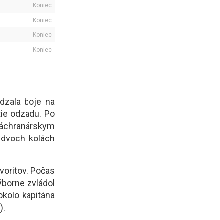
Koniec
Koniec
Koniec
Koniec
dzala boje na
tie odzadu. Po
 záchranárskym
 dvoch kolách
voritov. Počas
ýborne zvládol
okolo kapitána
).