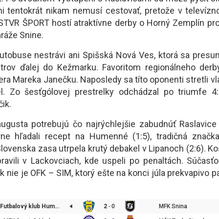
ni tentokrát nikam nemusí cestovať, pretože v televíz
STVR ŠPORT hostí atraktívne derby o Horný Zemplín pr
aráže Snine.
utobuse nestrávi ani Spišská Nová Ves, ktorá sa presu
metrov ďalej do Kežmarku. Favoritom regionálneho derb
ra Mareka Janečku. Naposledy sa títo oponenti stretli vla
el. Zo šesťgólovej prestrelky odchádzal po triumfe 4:
ik.
ugusta potrebujú čo najrýchlejšie zabudnúť Raslavice
rne hľadali recept na Humenné (1:5), tradičná značk
ovenska zasa utrpela krutý debakel v Lipanoch (2:6). Koš
ravili v Lackovciach, kde uspeli po penaltách. Súčas
 nie je OFK – SIM, ktorý ešte na konci júla prekvapivo p
Futbalový klub Humenné, s. r. o.
2
-
0
MFK Snina