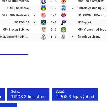
MFK Spartak Medzev
2
-
2
MŠK Tesla Stropkov
1. MFK Kežmarok
0
-
2
Futbalový klub Spišská Nová Ves
OFK - SIM Raslavice
5
-
0
FC LOKOMOTÍVA KOŠICE
FC KOŠICE
4
-
0
FK Poprad
MFK Slovan Sabinov
0
-
0
MFK Vranov nad Topľou
MŠK Spišské Podhradie
1
-
2
ŠK Odeva Lipany
Súťaž
Súťaž
a
TIPOS 3. liga stred
TIPOS 3. liga východ