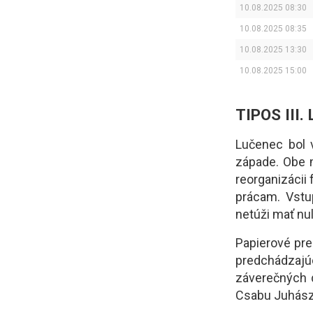
10.08.2025 08:30
10.08.2025 08:35
10.08.2025 13:30
10.08.2025 15:00
TIPOS III.
Lučenec bol 
západe. Obe m
reorganizácii
prácam. Vstu
netúži mať nul
Papierové pre
predchádzajúc
záverečných d
Csabu Juhásza