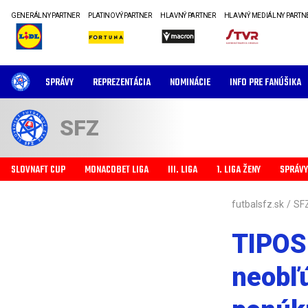
GENERÁLNY PARTNER
PLATINOVÝ PARTNER
HLAVNÝ PARTNER
HLAVNÝ MEDIÁLNY PARTN
SPRÁVY
REPREZENTÁCIA
NOMINÁCIE
INFO PRE FANÚŠIKA
SFZ
SLOVNAFT CUP
MONACOBET LIGA
III. LIGA
1. LIGA ŽENY
SPRÁVY
futbalsfz.sk
/
SF
TIPOS 
neobľ