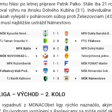
mu hlási po letnej príprave Patrik Palko. Stále iba 21-r
oval výhru na ihrisku Dolného Kubína (3:1). Individuálne 
zásah vylepšil v pohárovom súboji proti Želiezovciam (4:0
 musí najbližšie ustrážiť Námestovo.
MŠK Kysucké Nové Mesto
1
-
1
MFK Dukla Banská Bystrica
TJ Tatran Oravské Veselé
2
-
5
FTC Fiľakovo
MFK Bytča
4
-
2
MFK Dolný Kubín
MŠK NOVOHRAD Lučenec
3
-
1
Telovýchovná jednota JEDNOTA Bánová
MFK Ružomberok
1
-
1
MŠK FOMAT Martin
Futbalový klub Podkonice
4
-
1
MŠK Rimavská Sobota
TJ Baník Kalinovo
1
-
3
MŠK Námestovo
 LIGA – VÝCHOD – 2. KOLO
vypadnutí z MONACObet ligy rýchlo naznačilo, ak
ť. Po úvodnom vystúpení s Raslavicami sa môže pýšiť sk