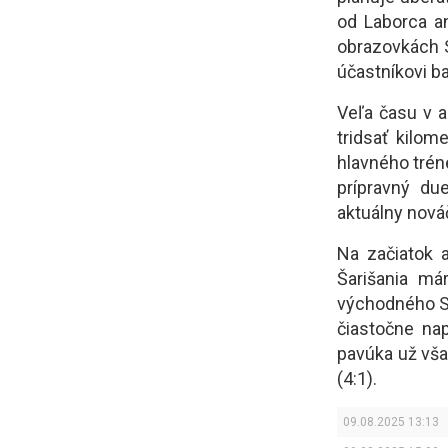
od Laborca a
obrazovkách 
účastníkovi b
Veľa času v a
tridsať kilo
hlavného tréne
prípravný du
aktuálny nováč
Na začiatok a
Šarišania má
východného Sl
čiastočne nap
pavúka už však
(4:1).
09.08.2025 13:13