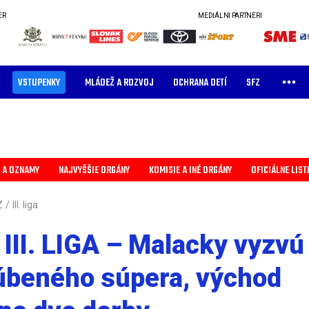
ER
MEDIÁLNI PARTNERI
VSTUPENKY
MLÁDEŽ A ROZVOJ
OCHRANA DETÍ
SFZ
 A OZNAMY
NAJVYŠŠIE ORGÁNY
KOMISIE A INÉ ORGÁNY
OFICIÁLNE LIST
Z
/
III. liga
III. LIGA – Malacky vyzvú
úbeného súpera, východ