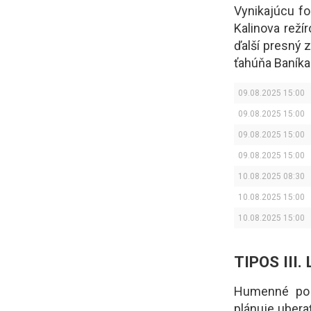
Vynikajúcu for
Kalinova režír
ďalší presný 
ťahúňa Baníka
09.08.2025 15:00
09.08.2025 15:00
09.08.2025 15:00
09.08.2025 15:00
10.08.2025 08:30
10.08.2025 15:00
10.08.2025 15:00
TIPOS III.
Humenné po 
plánuje ubera