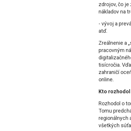
zdrojov, čo j
nákladov na t
- vývoj a prev
atď.
Zreálnenie a 
pracovným náz
digitalizačné
tisícročia. Vď
zahraničí oce
online.
Kto rozhodol
Rozhodol o to
Tomu predchád
regionálnych 
všetkých súťa