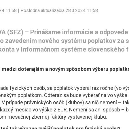
024 11:58 | Posledná aktualizácia 28.3.2024 11:58
 (SFZ) – Prinášame informácie a odpovede 
so zavedením nového systému poplatkov za s
onta v Informačnom systéme slovenského f
el medzi doterajším a novým spôsobom výberu poplatko
pade fyzických osôb, sa poplatok vyberal raz ročne (vo v
enským poplatkom. Odteraz sa bude vyberať na vo výške 
 V prípade právnických osôb (klubov) sa nič nemení – ta
ť každý mesiac vo výške 2 EUR. Nemení sa ani spôsob – b
om mesačnej zbernej faktúry vystavenej klubu.
tné tak výrazne zvýšiť poplatok pre fyzické osoby?