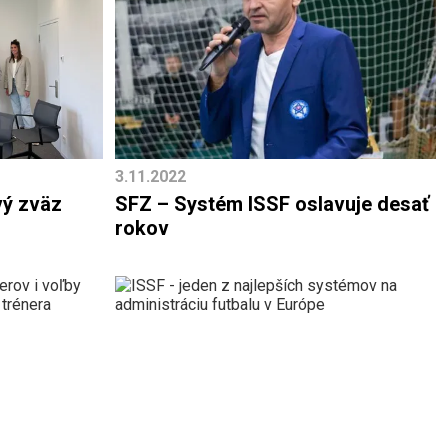
3.11.2022
vý zväz
SFZ – Systém ISSF oslavuje desať
rokov