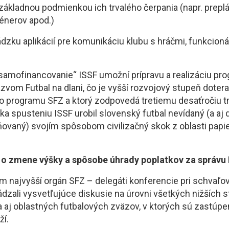
e základnou podmienkou ich trvalého čerpania (napr. prepl
rénerov apod.)
ádzku aplikácií pre komunikáciu klubu s hráčmi, funkcion
„samofinancovanie“ ISSF umožní prípravu a realizáciu pr
vom Futbal na dlani, čo je vyšší rozvojový stupeň dotera
ho programu SFZ a ktorý zodpovedá tretiemu desaťročiu t
aka spusteniu ISSF urobil slovenský futbal nevídaný (a aj 
ňovaný) svojím spôsobom civilizačný skok z oblasti papie
 o zmene výšky a spôsobe úhrady poplatkov za správu
m najvyšší orgán SFZ – delegáti konferencie pri schvaľov
zali vysvetľujúce diskusie na úrovni všetkých nižších 
a aj oblastných futbalových zväzov, v ktorých sú zastúpe
ží.