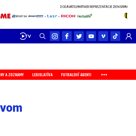
DODÁVATEĽ
PARTNER REPREZENTÁCIE ŽIEN SR
PARTNER SLOVENSK
INY A ZOZNAMY
LEGISLATÍVA
FUTBALOVÍ AGENTI
ovom