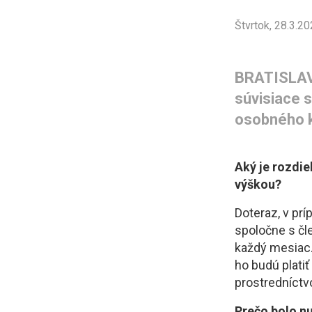
Štvrtok, 28.3.2
BRATISLAVA
súvisiace 
osobného k
Aký je rozdi
výškou?
Doteraz, v prí
spoločne s čl
každý mesiac.
ho budú plati
prostredníctv
Prečo bolo nu