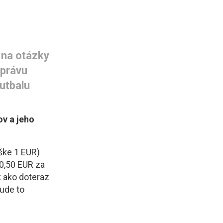
na otázky 
právu 
utbalu
v a jeho
ýške 1 EUR)
0,50 EUR za
k ako doteraz
ude to