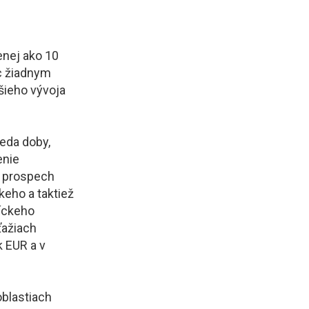
enej ako 10
c žiadnym
šieho vývoja
teda doby,
enie
v prospech
keho a taktiež
íckeho
ťažiach
k EUR a v
oblastiach