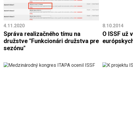
4.11.2020
8.10.2014
Správa realizačného tímu na
O ISSF už v
družstve "Funkcionári družstva pre
európskych
sezónu"