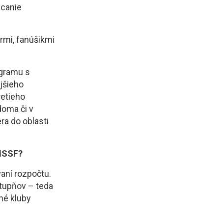
ácanie
ármi, fanúšikmi
ogramu s
jšieho
retieho
doma či v
ra do oblasti
 ISSF?
aní rozpočtu.
stupňov – teda
né kluby