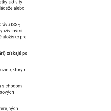
tky aktivity
ládeže alebo
právu ISSF,
 využívanými
é úložisko pre
ri) získajú po
užieb, ktorými
ch s chodom
pasových
 verejných