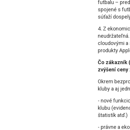
futbalu – pred
spojené s fut
súťaží dospel
4. Z ekonomick
neudržateľná.
cloudovými a 
produkty Appl
Čo zákazník (
zvýšení ceny
Okrem bezprob
kluby a aj jedn
- nové funkci
klubu (evidenc
štatistík atď.)
- právne a ek