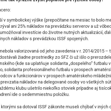
acero:
jší v symbolickej výške (prepočítane na mesiac to bolo m
rýval ani 25% nákladov na prevádzku serverov a už vôbe
ožňoval investície do životne nutných aktualizácií, ďal
lnych nákladov s prevádzkou ISSF spojených.
 nebola valorizovaná od jeho zavedenia v r. 2014/2015
– 
ostávali žiadne prostriedky zo SFZ či už išlo o prerozdel
nského (kde sa uplatňuje solidarita „dospelého“ futbalu 
, solidarita profesionálneho futbalu v prospech amatérs
zhodcov a funkcionárov v prospech amatérskeho mládežn
o prevzatia nákladov na delegované osoby vo všetkých sú
ždému klubu ušetrilo niekoľko stoviek prípadne aj tisíco
adrení ide o sedemmiestnu položku.
, ktorými sa dotoval ISSF zákonite museli chýbať v iných 