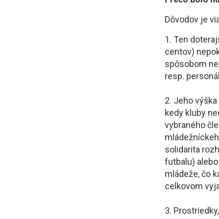
Dôvodov je vi
1. Ten dotera
centov) nepok
spôsobom neum
resp. personá
2. Jeho výška
kedy kluby ned
vybraného čle
mládežníckeho
solidarita ro
futbalu) aleb
mládeže, čo ka
celkovom vyj
3. Prostriedky