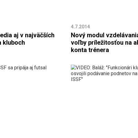
4.7.2014
edia aj v najväčších
Nový modul vzdelávania
 kluboch
voľby príležitosťou na a
konta trénera