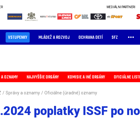
ER
MEDIÁLNI PARTNERI
VSTUPENKY
MLÁDEŽ A ROZVOJ
OCHRANA DETÍ
SFZ
 A OZNAMY
NAJVYŠŠIE ORGÁNY
KOMISIE A INÉ ORGÁNY
OFICIÁLNE LIST
Z
/
Správy a oznamy
/
Oficiálne (úradné) oznamy
4.2024 poplatky ISSF po n