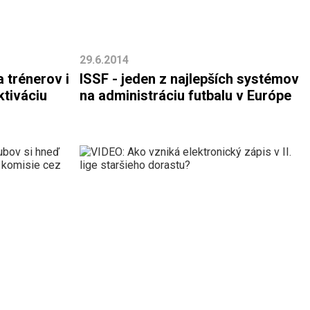
29.6.2014
 trénerov i
ISSF - jeden z najlepších systémov
ktiváciu
na administráciu futbalu v Európe