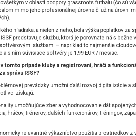
ovšetkým v oblasti podpory grassroots futbalu (čo sú vše
balom mimo jeho profesionálnej úrovne či už na úrovni m
ých).
ého hľadiska, a nielen z neho, bola výška poplatkov za s
 ISSF predstavuje službu, ktorá je porovnateľná s bežne
softvérovými službami – napríklad to najmenšie cloudov
e a s ním súvisiace softvéry je 1,99 EUR / mesiac.
v tomto prípade kluby a registrovaní, hráči a funkcioná
 za správu ISSF?
lémovej prevádzky umožní ďalší rozvoj digitalizácie a sl
otlivci získajú:
onality umožňujúce zber a vyhodnocovanie dát spojený
ia, hráčov, trénerov, ďalších funkcionárov, tréningov, zá
onomicky relevantné výkazníctvo použitia prostriedkov z