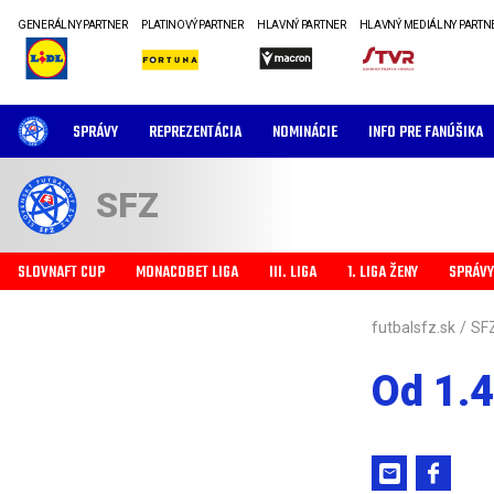
GENERÁLNY PARTNER
PLATINOVÝ PARTNER
HLAVNÝ PARTNER
HLAVNÝ MEDIÁLNY PARTN
SPRÁVY
REPREZENTÁCIA
NOMINÁCIE
INFO PRE FANÚŠIKA
SFZ
SLOVNAFT CUP
MONACOBET LIGA
III. LIGA
1. LIGA ŽENY
SPRÁVY
futbalsfz.sk
/
SF
Od 1.